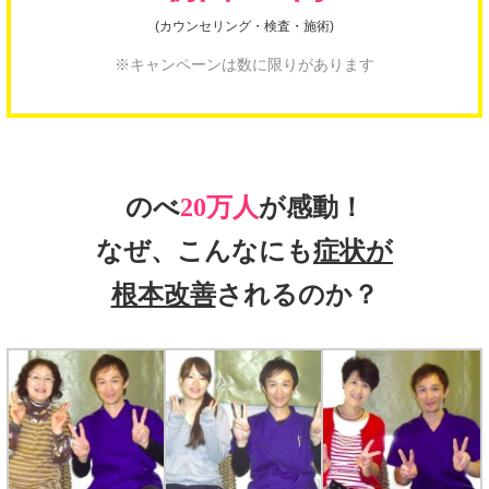
(カウンセリング・検査・施術)
※キャンペーンは数に限りがあります
のべ
20万人
が感動！
なぜ、こんなにも
症状が
根本改善
されるのか？