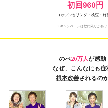
初回960円
(カウンセリング・検査・施
※キャンペーンは数に限りがあり
のべ
20万人
が感動
なぜ、こんなにも
症
根本改善
されるの