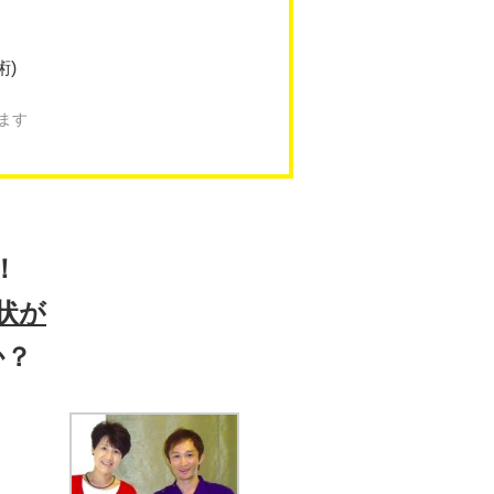
術)
ます
！
状が
か？