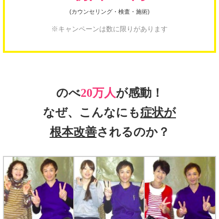
(カウンセリング・検査・施術)
※キャンペーンは数に限りがあります
のべ
20万人
が感動！
なぜ、こんなにも
症状が
根本改善
されるのか？